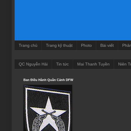
Trang chủ
Trang kỹ thuật
Photo
Bài viết
Phâ
QC Nguyễn Hải
Tin tức
Mai Thanh Tuyền
Niên T
Ban Điều Hành Quân Cảnh DFW