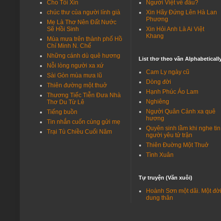
Cho Tôi Xin
Người Việt về đâu?
https://giaohoatoanquoc.com/wp-content/u…
chúc thư của người lính già
Xin Hãy Đứng Lên Hà Lan
Phương
Mẹ Là Thơ Nên Đất Nước
Nguyễn Hải - Du ca
Sẽ Hồi Sinh
Xin Hỏi Anh Là Ai Việt
Thành Kính phân ưu cùng gia quyến[img]ht…
Khang
Mùa mưa trên thành phố Hồ
Chí Minh N. Chế
Michael Alexander
Những cánh dù quê hương
Fine method of telling, and enjoyable ar…
List thơ theo vần Alphabeticall
Nỗi lòng người xa xứ
Cam Ly ngày cũ
Nguyễn Hải - Du ca
Sài Gòn mùa mưa lũ
Dòng đời
Cảm ơn 2 bạn đã quan tâm, chỉ là chuyện …
Thiên đường một thuở
Hạnh Phúc Áo Lam
Thương Tiếc Tiễn Đưa Nhà
Hoàng Lan
Nghiêng
Thơ Du Từ Lê
Bác QC Trần Hữu Tâm: Bản tin tiểu sử về …
Người Quân Cảnh xa quê
Tiếng buồn
hương
Tin nhắn cuốn cùng gửi mẹ
Trần Bền
Quyên sinh lầm khi nghe tin
Trại Tù Chiều Cuối Năm
Người bạn QC Trần Hữu Tâm có lẽ hơi lú v…
người yêu tử trận
Thiên Đuờng Một Thuở
Nguyễn Hải - Du ca
Tình Xuân
Việt Nam Cộng Hòa vẫn còn có những anh h…
Nguyễn Hải - Du ca
Tự truyện (Văn xuôi)
Ngô Quang Trưởng là vị Tướng được lòng d…
Hoành Sơn một dãi. Một đờ
dung thân