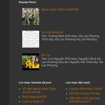
Popular Posts
Kính các NT,Chúng tôi: Th/S I Trần Thế V…
Quân Cảnh VNCH và MP Mỹ
Shannon Duke
Depression leads to the decline of menta…
Beatrice Jackson
They may be professional, have a notable…
Xin hãy đứng lên
Nguyễn Hải - Du ca
Thơ: Trường Đinh Phổ nhạc: Hà Lan Phương
Tổng Thống Trump! tôi yêu mến và kính ph…
Trình bày: Hà Lan Phương Hà Lan Phương
Nguyễn Hải - Du ca
Nói tóm lại bài thơ lục bát và các bài t…
Du Ca
Nguyễn Hải - Du ca
Thơ: Cao Nguyên Phổ nhạc: Nguyễn Hải & Hà
Lan Phương Hòa âm: Nguyễn Hải Trình bày: Hà
*Biệt ly hè trước chưa quen hẹnHôi ngộ X…
Lan Phương
Nguyễn Hải - Du ca
*Săn sóc sớm chiều chồng với vợChăm nom …
Nguyễn Hải - Du ca
List nhạc Youtube đã post
List nhạc đấu tranh
*Chợ phiên lội bộ nhừ thân mẹNuớc cả ôm …
45 năm người Quân Cảnh
Corona Niềm Đau Thế Kỷ
xa quê hương
Nguyễn Hải - Du ca
Nỗi hận Corona Vũ Hán
Buổi Sáng Qua Đồi
Bài viếng mộ Lê Thị Thảo của Niên Trưởng…
Đất nước mình ngộ quá
Cam Ly Ngày Cũ
phải không anh?
Nguyễn Hải - Du ca