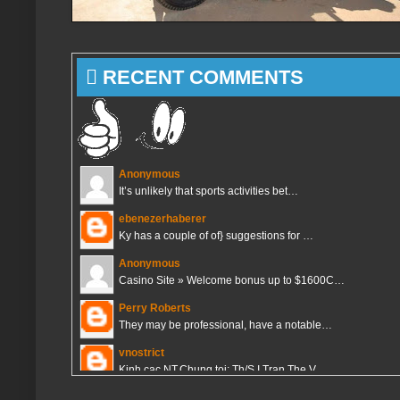
 RECENT COMMENTS
Anonymous
It’s unlikely that sports activities bet…
ebenezerhaberer
Ky has a couple of of} suggestions for …
Anonymous
Casino Site » Welcome bonus up to $1600C…
Perry Roberts
They may be professional, have a notable…
vnostrict
Kinh cac NT,Chung toi: Th/S I Tran The V…
vnostrict