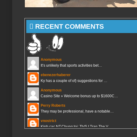
 RECENT COMMENTS
Anonymous
It’s unlikely that sports activities bet…
ebenezerhaberer
Ky has a couple of of} suggestions for …
Anonymous
Casino Site » Welcome bonus up to $1600C…
Perry Roberts
They may be professional, have a notable…
vnostrict
Kinh cac NT,Chung toi: Th/S I Tran The V…
vnostrict