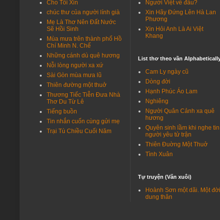
Cho Tôi Xin
Người Việt về đâu?
https://giaohoatoanquoc.com/wp-content/u…
chúc thư của người lính già
Xin Hãy Đứng Lên Hà Lan
Phương
Mẹ Là Thơ Nên Đất Nước
Nguyễn Hải - Du ca
Sẽ Hồi Sinh
Xin Hỏi Anh Là Ai Việt
Thành Kính phân ưu cùng gia quyến[img]ht…
Khang
Mùa mưa trên thành phố Hồ
Chí Minh N. Chế
Michael Alexander
Những cánh dù quê hương
Fine method of telling, and enjoyable ar…
List thơ theo vần Alphabeticall
Nỗi lòng người xa xứ
Cam Ly ngày cũ
Nguyễn Hải - Du ca
Sài Gòn mùa mưa lũ
Dòng đời
Cảm ơn 2 bạn đã quan tâm, chỉ là chuyện …
Thiên đường một thuở
Hạnh Phúc Áo Lam
Thương Tiếc Tiễn Đưa Nhà
Hoàng Lan
Nghiêng
Thơ Du Từ Lê
Bác QC Trần Hữu Tâm: Bản tin tiểu sử về …
Người Quân Cảnh xa quê
Tiếng buồn
hương
Tin nhắn cuốn cùng gửi mẹ
Trần Bền
Quyên sinh lầm khi nghe tin
Trại Tù Chiều Cuối Năm
Người bạn QC Trần Hữu Tâm có lẽ hơi lú v…
người yêu tử trận
Thiên Đuờng Một Thuở
Nguyễn Hải - Du ca
Tình Xuân
Việt Nam Cộng Hòa vẫn còn có những anh h…
Nguyễn Hải - Du ca
Tự truyện (Văn xuôi)
Ngô Quang Trưởng là vị Tướng được lòng d…
Hoành Sơn một dãi. Một đờ
dung thân