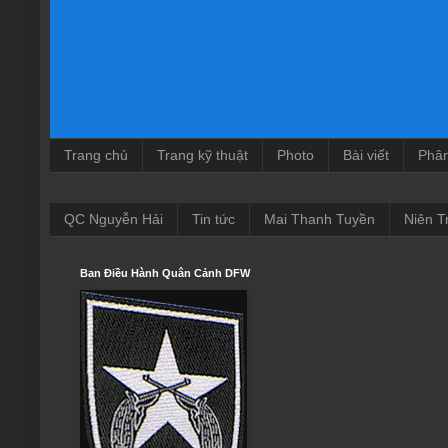
Trang chủ
Trang kỹ thuật
Photo
Bài viết
Phâ
QC Nguyễn Hải
Tin tức
Mai Thanh Tuyền
Niên T
Ban Điều Hành Quân Cảnh DFW