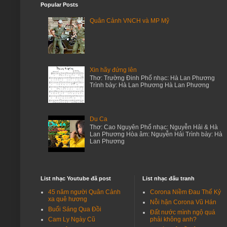
Popular Posts
Kính các NT,Chúng tôi: Th/S I Trần Thế V…
Quân Cảnh VNCH và MP Mỹ
Shannon Duke
Depression leads to the decline of menta…
Beatrice Jackson
They may be professional, have a notable…
Xin hãy đứng lên
Nguyễn Hải - Du ca
Thơ: Trường Đinh Phổ nhạc: Hà Lan Phương
Tổng Thống Trump! tôi yêu mến và kính ph…
Trình bày: Hà Lan Phương Hà Lan Phương
Nguyễn Hải - Du ca
Nói tóm lại bài thơ lục bát và các bài t…
Du Ca
Nguyễn Hải - Du ca
Thơ: Cao Nguyên Phổ nhạc: Nguyễn Hải & Hà
Lan Phương Hòa âm: Nguyễn Hải Trình bày: Hà
*Biệt ly hè trước chưa quen hẹnHôi ngộ X…
Lan Phương
Nguyễn Hải - Du ca
*Săn sóc sớm chiều chồng với vợChăm nom …
Nguyễn Hải - Du ca
List nhạc Youtube đã post
List nhạc đấu tranh
*Chợ phiên lội bộ nhừ thân mẹNuớc cả ôm …
45 năm người Quân Cảnh
Corona Niềm Đau Thế Kỷ
xa quê hương
Nguyễn Hải - Du ca
Nỗi hận Corona Vũ Hán
Buổi Sáng Qua Đồi
Bài viếng mộ Lê Thị Thảo của Niên Trưởng…
Đất nước mình ngộ quá
Cam Ly Ngày Cũ
phải không anh?
Nguyễn Hải - Du ca