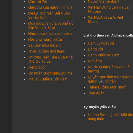
Cho Tôi Xin
Người Việt về đâu?
https://giaohoatoanquoc.com/wp-content/u…
chúc thư của người lính già
Xin Hãy Đứng Lên Hà Lan
Phương
Mẹ Là Thơ Nên Đất Nước
Nguyễn Hải - Du ca
Sẽ Hồi Sinh
Xin Hỏi Anh Là Ai Việt
Thành Kính phân ưu cùng gia quyến[img]ht…
Khang
Mùa mưa trên thành phố Hồ
Chí Minh N. Chế
Michael Alexander
Những cánh dù quê hương
Fine method of telling, and enjoyable ar…
List thơ theo vần Alphabeticall
Nỗi lòng người xa xứ
Cam Ly ngày cũ
Nguyễn Hải - Du ca
Sài Gòn mùa mưa lũ
Dòng đời
Cảm ơn 2 bạn đã quan tâm, chỉ là chuyện …
Thiên đường một thuở
Hạnh Phúc Áo Lam
Thương Tiếc Tiễn Đưa Nhà
Hoàng Lan
Nghiêng
Thơ Du Từ Lê
Bác QC Trần Hữu Tâm: Bản tin tiểu sử về …
Người Quân Cảnh xa quê
Tiếng buồn
hương
Tin nhắn cuốn cùng gửi mẹ
Trần Bền
Quyên sinh lầm khi nghe tin
Trại Tù Chiều Cuối Năm
Người bạn QC Trần Hữu Tâm có lẽ hơi lú v…
người yêu tử trận
Thiên Đuờng Một Thuở
Nguyễn Hải - Du ca
Tình Xuân
Việt Nam Cộng Hòa vẫn còn có những anh h…
Nguyễn Hải - Du ca
Tự truyện (Văn xuôi)
Ngô Quang Trưởng là vị Tướng được lòng d…
Hoành Sơn một dãi. Một đờ
dung thân