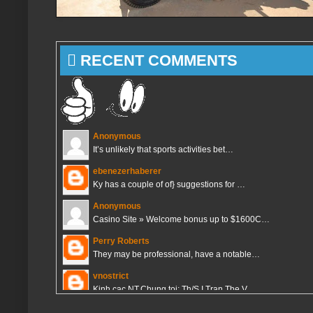
 RECENT COMMENTS
Anonymous
It’s unlikely that sports activities bet…
ebenezerhaberer
Ky has a couple of of} suggestions for …
Anonymous
Casino Site » Welcome bonus up to $1600C…
Perry Roberts
They may be professional, have a notable…
vnostrict
Kinh cac NT,Chung toi: Th/S I Tran The V…
vnostrict