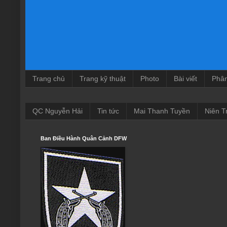
Trang chủ
Trang kỹ thuật
Photo
Bài viết
Phâ
QC Nguyễn Hải
Tin tức
Mai Thanh Tuyền
Niên T
Ban Điều Hành Quân Cảnh DFW