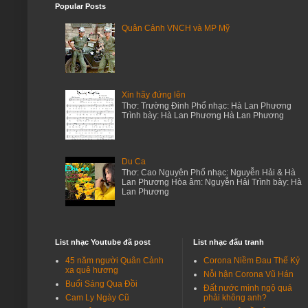
Popular Posts
Kính các NT,Chúng tôi: Th/S I Trần Thế V…
Quân Cảnh VNCH và MP Mỹ
Shannon Duke
Depression leads to the decline of menta…
Beatrice Jackson
They may be professional, have a notable…
Xin hãy đứng lên
Nguyễn Hải - Du ca
Thơ: Trường Đinh Phổ nhạc: Hà Lan Phương
Tổng Thống Trump! tôi yêu mến và kính ph…
Trình bày: Hà Lan Phương Hà Lan Phương
Nguyễn Hải - Du ca
Nói tóm lại bài thơ lục bát và các bài t…
Du Ca
Nguyễn Hải - Du ca
Thơ: Cao Nguyên Phổ nhạc: Nguyễn Hải & Hà
Lan Phương Hòa âm: Nguyễn Hải Trình bày: Hà
*Biệt ly hè trước chưa quen hẹnHôi ngộ X…
Lan Phương
Nguyễn Hải - Du ca
*Săn sóc sớm chiều chồng với vợChăm nom …
Nguyễn Hải - Du ca
List nhạc Youtube đã post
List nhạc đấu tranh
*Chợ phiên lội bộ nhừ thân mẹNuớc cả ôm …
45 năm người Quân Cảnh
Corona Niềm Đau Thế Kỷ
xa quê hương
Nguyễn Hải - Du ca
Nỗi hận Corona Vũ Hán
Buổi Sáng Qua Đồi
Bài viếng mộ Lê Thị Thảo của Niên Trưởng…
Đất nước mình ngộ quá
Cam Ly Ngày Cũ
phải không anh?
Nguyễn Hải - Du ca